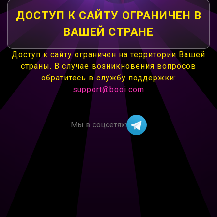
ДОСТУП К САЙТУ ОГРАНИЧЕН В
ВАШЕЙ СТРАНЕ
Доступ к сайту ограничен на территории Вашей
страны. В случае возникновения вопросов
обратитесь в службу поддержки:
support@booi.com
Мы в соцсетях: